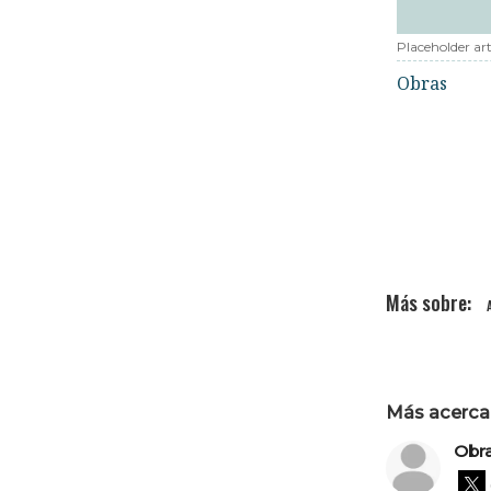
Placeholder art
Obras
Más acerca 
Obr