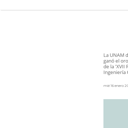
La UNAM di
ganó el oro
de la 'XVI
Ingeniería 
mié 16 enero 2