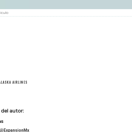
iculo
ALASKA AIRLINES
del autor:
as
@ExpansionMx