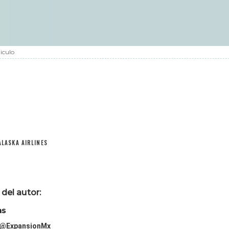
iculo
ALASKA AIRLINES
del autor:
as
@ExpansionMx