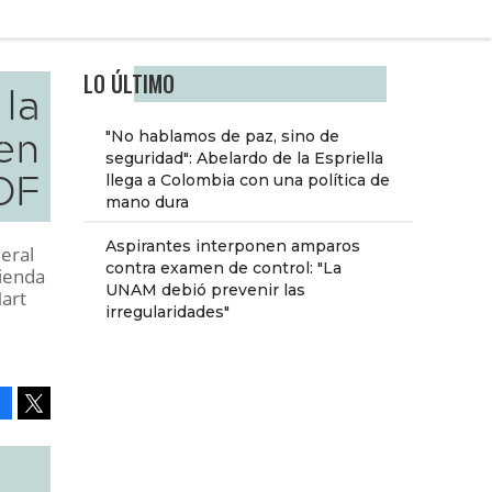
LO ÚLTIMO
 la
en
"No hablamos de paz, sino de
seguridad": Abelardo de la Espriella
DF
llega a Colombia con una política de
mano dura
Aspirantes interponen amparos
deral
contra examen de control: "La
vienda
UNAM debió prevenir las
Mart
irregularidades"
Facebook
Tweet