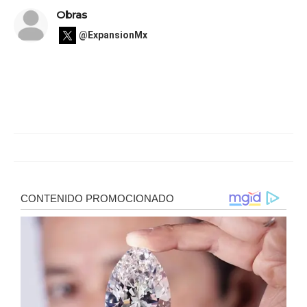
Obras
@ExpansionMx