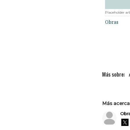
Placeholder art
Obras
Más acerca 
Obr