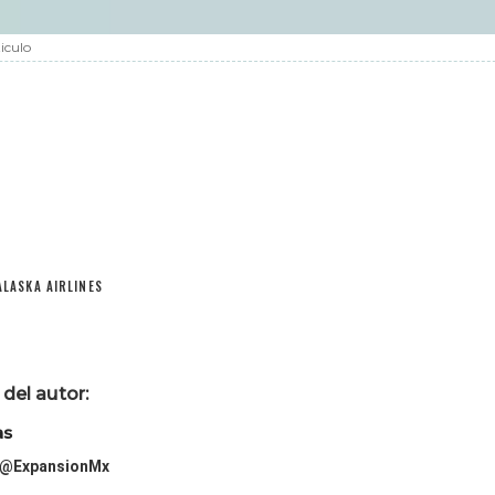
iculo
ALASKA AIRLINES
del autor:
as
@ExpansionMx