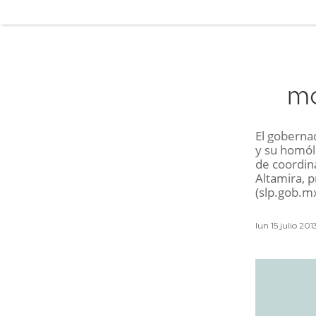
mo
El goberna
y su homól
de coordina
Altamira, p
(slp.gob.mx
lun 15 julio 20