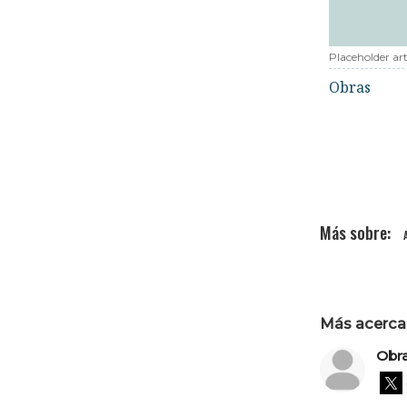
Placeholder art
Obras
Más acerca 
Obr