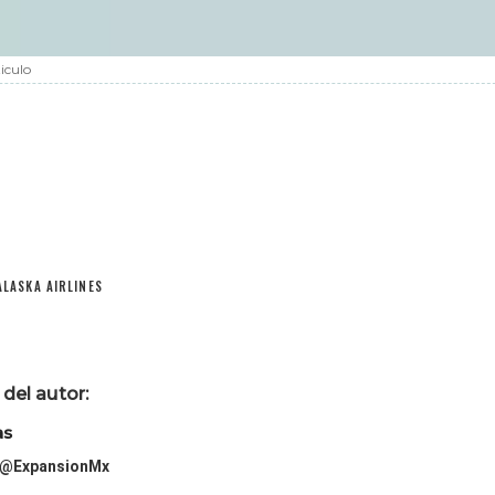
iculo
ALASKA AIRLINES
del autor:
as
@ExpansionMx