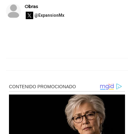
Obras
@ExpansionMx