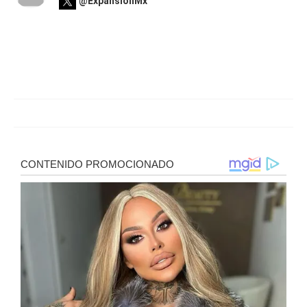
@ExpansionMx