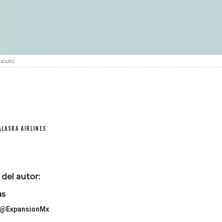
iculo
ALASKA AIRLINES
del autor:
as
@ExpansionMx