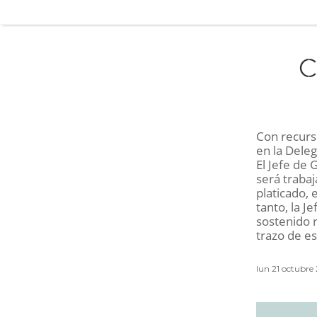
C
Con recurso
en la Dele
El Jefe de
será traba
platicado, 
tanto, la J
sostenido r
trazo de e
lun 21 octubre