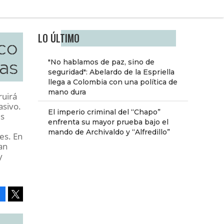
LO ÚLTIMO
co
as
"No hablamos de paz, sino de
seguridad": Abelardo de la Espriella
llega a Colombia con una política de
mano dura
ruirá
asivo.
El imperio criminal del “Chapo”
ús
enfrenta su mayor prueba bajo el
mando de Archivaldo y “Alfredillo”
les. En
an
y
Facebook
Tweet