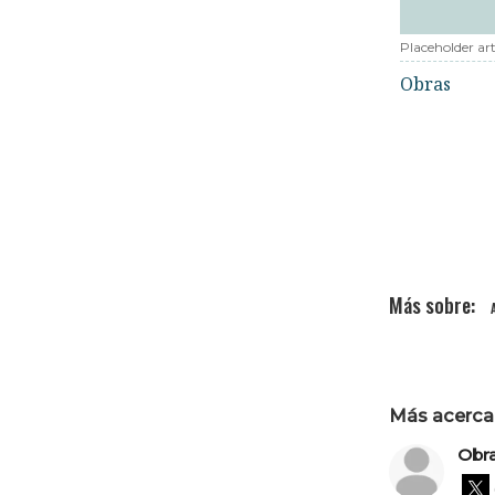
Placeholder art
Obras
Más acerca 
Obr