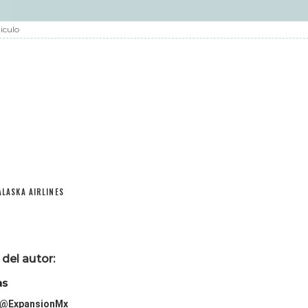
iculo
ALASKA AIRLINES
del autor:
as
@ExpansionMx