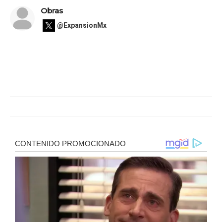
Obras
@ExpansionMx