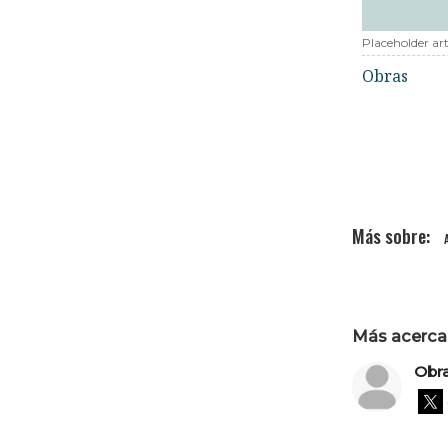
Placeholder art
Obras
Más acerca 
Obr