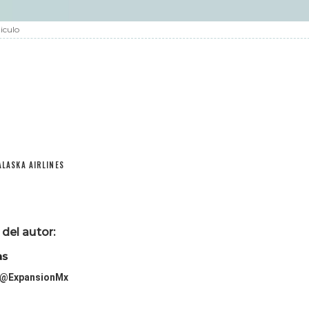
iculo
ALASKA AIRLINES
del autor:
as
@ExpansionMx