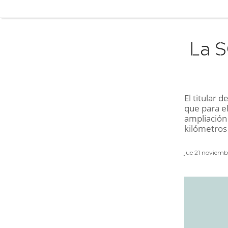
La S
El titular
que para e
ampliación 
kilómetros
jue 21 noviem