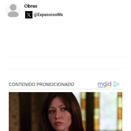
Obras
@ExpansionMx