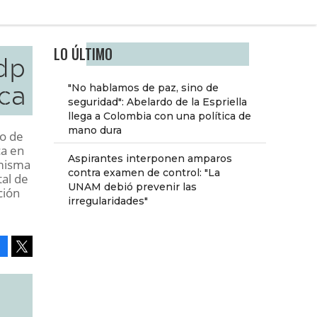
LO ÚLTIMO
dp
ca
"No hablamos de paz, sino de
seguridad": Abelardo de la Espriella
llega a Colombia con una política de
mano dura
to de
ca en
Aspirantes interponen amparos
 misma
contra examen de control: "La
tal de
UNAM debió prevenir las
ción
irregularidades"
Facebook
Tweet