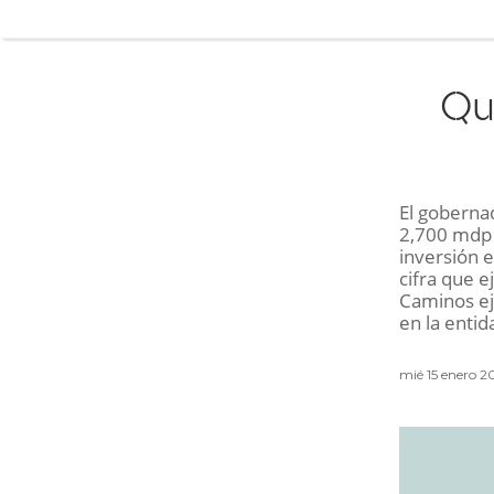
Qu
El goberna
2,700 mdp e
inversión e
cifra que e
Caminos ej
en la enti
mié 15 enero 2