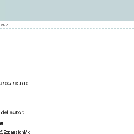
iculo
ALASKA AIRLINES
del autor:
as
@ExpansionMx