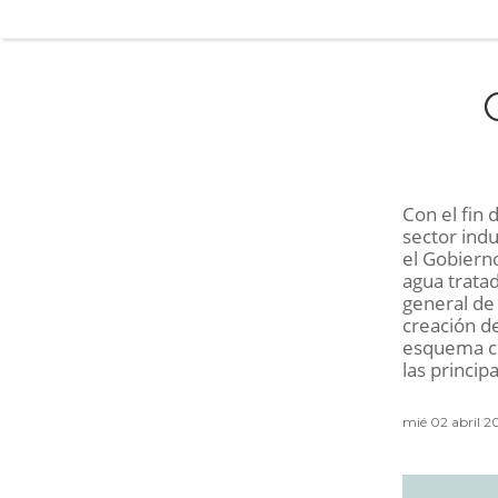
Con el fin 
sector indu
el Gobierno
agua tratad
general de
creación d
esquema co
las princip
mié 02 abril 2