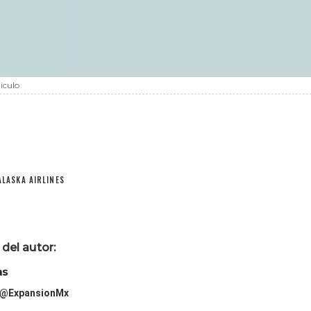
iculo
ALASKA AIRLINES
del autor:
as
@ExpansionMx