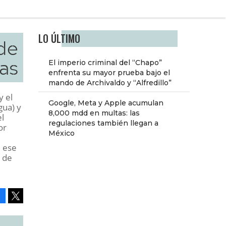
LO ÚLTIMO
de
as
El imperio criminal del “Chapo”
enfrenta su mayor prueba bajo el
mando de Archivaldo y “Alfredillo”
y el
Google, Meta y Apple acumulan
gua) y
8,000 mdd en multas: las
el
regulaciones también llegan a
or
México
e ese
o de
Facebook
Tweet