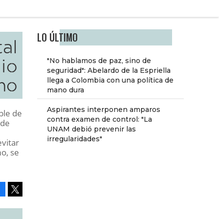
LO ÚLTIMO
al
lio
"No hablamos de paz, sino de
seguridad": Abelardo de la Espriella
mo
llega a Colombia con una política de
mano dura
Aspirantes interponen amparos
ble de
contra examen de control: "La
 de
UNAM debió prevenir las
irregularidades"
vitar
o, se
Facebook
Tweet