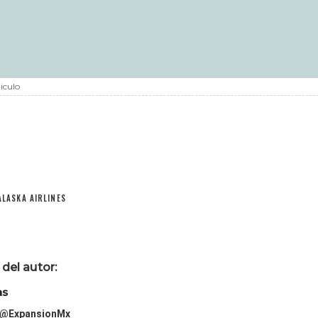
iculo
ALASKA AIRLINES
del autor:
as
@ExpansionMx