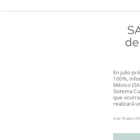
SA
de
En julio p
100%, info
México (SA
Sistema Cu
que ocurra
realizará 
mar 15 abril 2