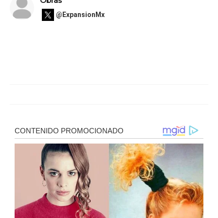
Obras
@ExpansionMx