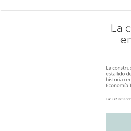
La 
en
La constru
estallido d
historia re
Economía 
lun 08 diciem