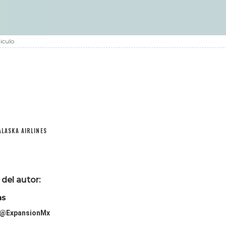
iculo
ALASKA AIRLINES
del autor:
as
@ExpansionMx