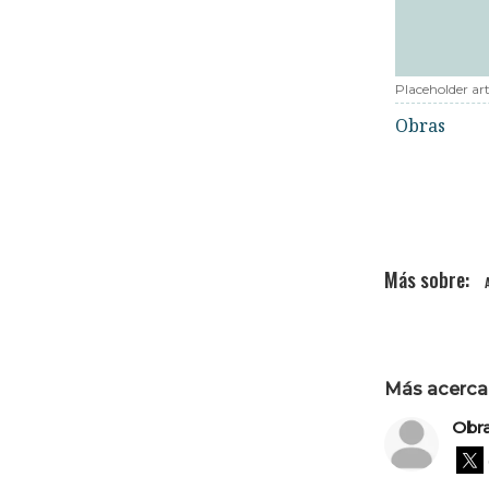
Placeholder art
Obras
Más acerca 
Obr