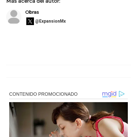
Más acerca del autor:
Obras
@ExpansionMx