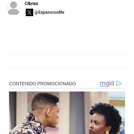
Obras
@ExpansionMx