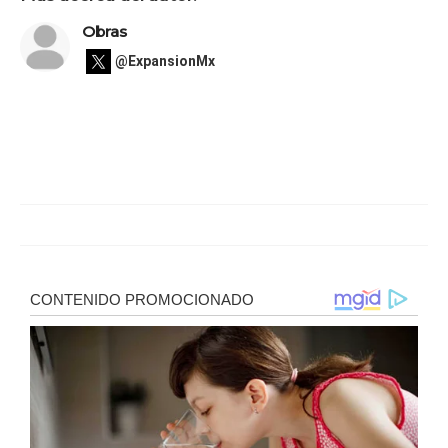
Obras
@ExpansionMx