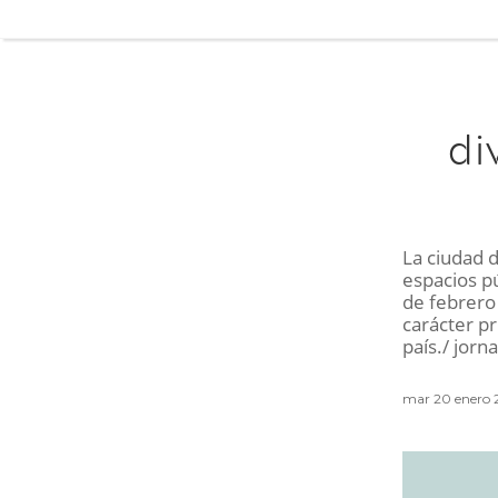
di
La ciudad d
espacios pú
de febrero 
carácter pr
país./ jor
mar 20 enero 