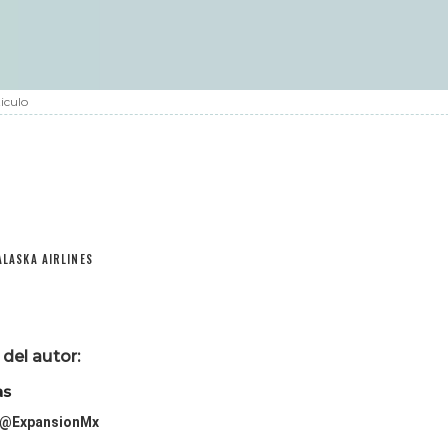
iculo
ALASKA AIRLINES
del autor:
as
@ExpansionMx