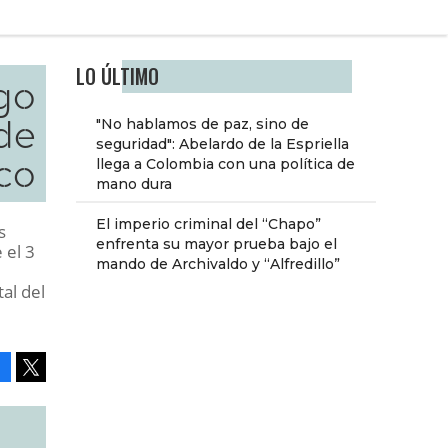
LO ÚLTIMO
ego
 de
"No hablamos de paz, sino de
seguridad": Abelardo de la Espriella
co
llega a Colombia con una política de
mano dura
El imperio criminal del “Chapo”
s
enfrenta su mayor prueba bajo el
 el 3
mando de Archivaldo y “Alfredillo”
al del
Facebook
Tweet