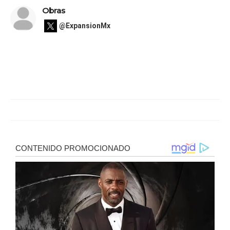
Obras
@ExpansionMx