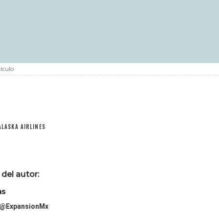
iculo
ALASKA AIRLINES
del autor:
as
@ExpansionMx