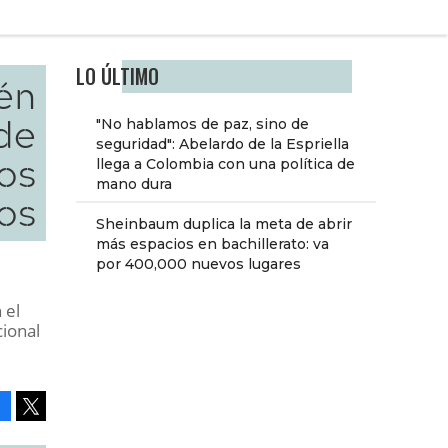
LO ÚLTIMO
én
 de
"No hablamos de paz, sino de
seguridad": Abelardo de la Espriella
ios
llega a Colombia con una política de
mano dura
cos
Sheinbaum duplica la meta de abrir
más espacios en bachillerato: va
por 400,000 nuevos lugares
 el
cional
Facebook
Tweet