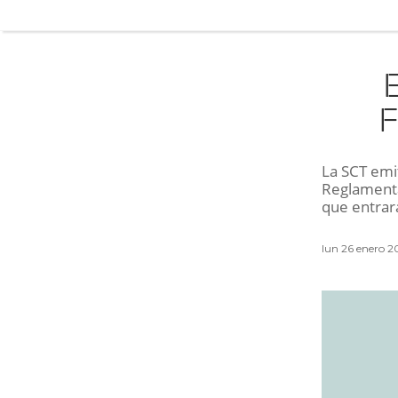
F
La SCT emit
Reglamentar
que entrar
lun 26 enero 