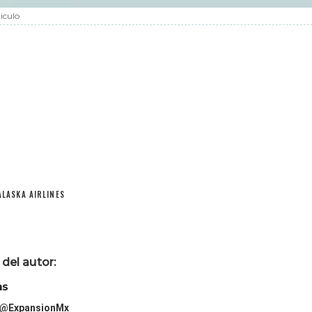
iculo
ALASKA AIRLINES
del autor:
as
@ExpansionMx