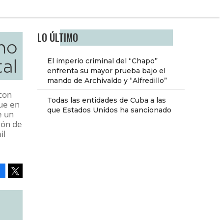
LO ÚLTIMO
rno
tal
El imperio criminal del “Chapo”
enfrenta su mayor prueba bajo el
mando de Archivaldo y “Alfredillo”
con
Todas las entidades de Cuba a las
que en
que Estados Unidos ha sancionado
e un
ión de
il
Facebook
Tweet