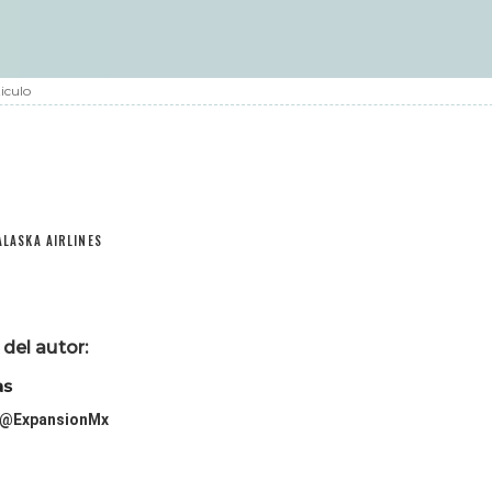
iculo
ALASKA AIRLINES
del autor:
as
@ExpansionMx