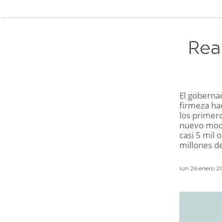
Rea
El goberna
firmeza ha
los primer
nuevo model
casi 5 mil 
millones d
lun 26 enero 