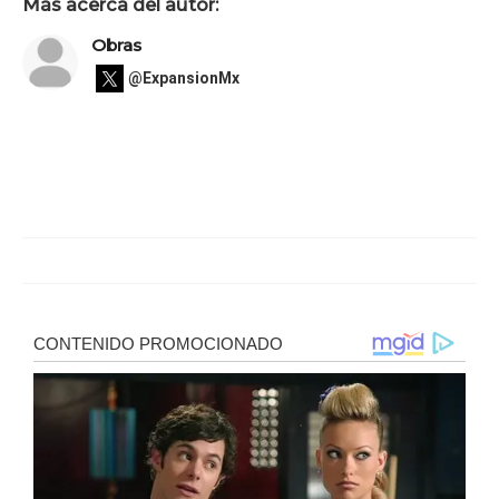
Más acerca del autor:
Obras
@ExpansionMx