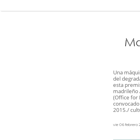
Mo
Una máquin
del degrad
esta premis
madrileño A
(Office for
convocado 
2015./ cul
vie 06 febrero