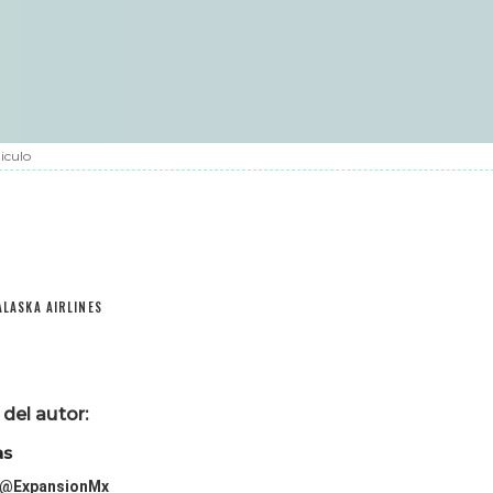
iculo
ALASKA AIRLINES
del autor:
as
@ExpansionMx