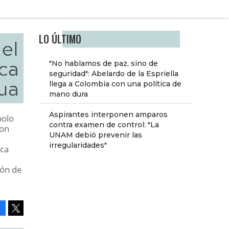
LO ÚLTIMO
 el
ca
"No hablamos de paz, sino de
seguridad": Abelardo de la Espriella
gua
llega a Colombia con una política de
mano dura
Aspirantes interponen amparos
bolo
contra examen de control: "La
Con
UNAM debió prevenir las
irregularidades"
ica
ión de
Facebook
Tweet