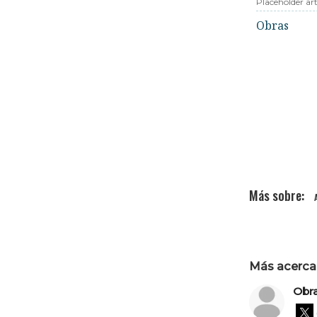
Placeholder art
Obras
Más acerca 
Obr