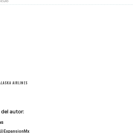
iculo
ALASKA AIRLINES
del autor:
as
@ExpansionMx