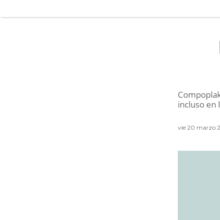
Compoplak e
incluso en 
vie 20 marzo 2