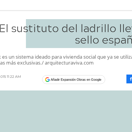
El sustituto del ladrillo ll
sello espa
s un sistema ideado para vivienda social que ya se utiliz
las más exclusivas./ arquitecturaviva.com
015 11:22 AM
Añadir Expansión Obras en Google