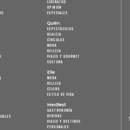
LIDERAZGO
OPINIÓN
NO
ESPECIALES
Quién
ESPECTÁCULOS
REALEZA
CÍRCULOS
MODA
BELLEZA
O
VIAJES Y GOURMET
CULTURA
Elle
MODA
T
BELLEZA
CELEBS
ESTILO DE VIDA
MexBest
GASTRONOMÍA
BEBIDAS
NIBLES
VIAJES Y DESTINOS
PERSONAJES