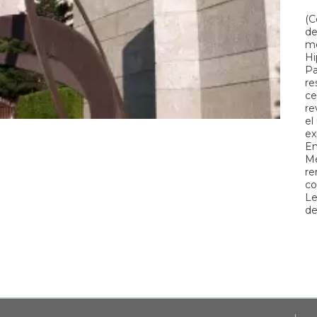
(C
de
mo
Hi
Pa
re
ce
re
el
ex
En
Mé
re
co
Le
de