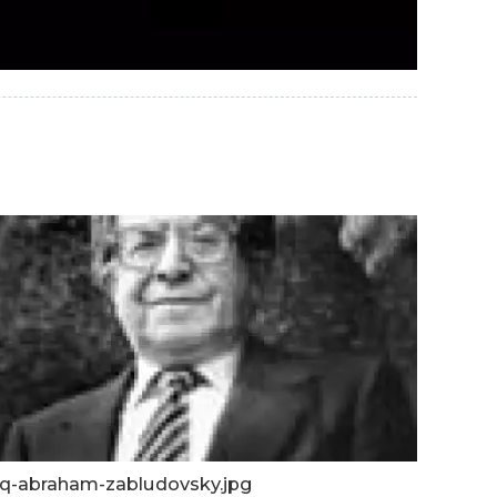
rq-abraham-zabludovsky.jpg