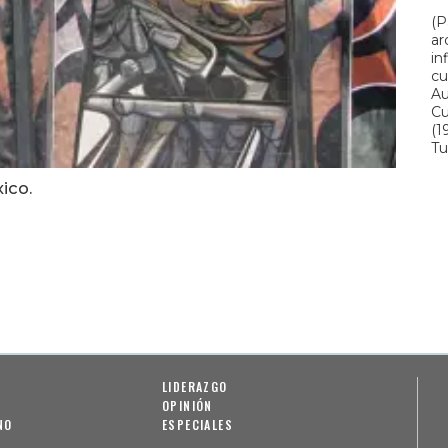
(P
ar
in
cu
Au
Cu
(1
Tu
ico.
LIDERAZGO
OPINIÓN
NO
ESPECIALES