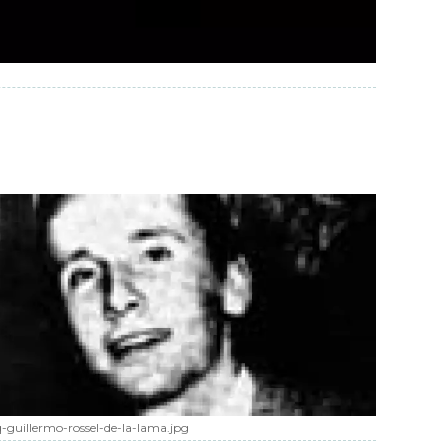
q-guillermo-rossel-de-la-lama.jpg