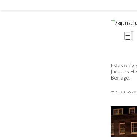
ARQUITECT
El
Estas unive
Jacques He
Berlage.
mié 10 julio 20