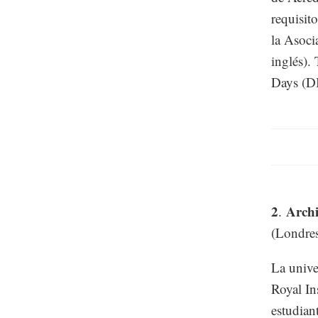
requisit
la Asoci
inglés).
Days (D
2
Archi
.
(Londres
La unive
Royal Ins
estudian