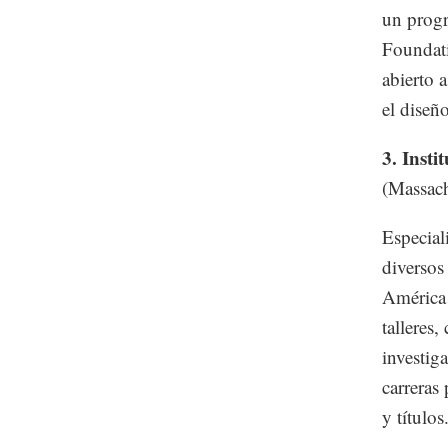
un prog
Foundati
abierto 
el diseño
3. Insti
(Massac
Especial
diversos
América 
talleres
investig
carreras
y títulos