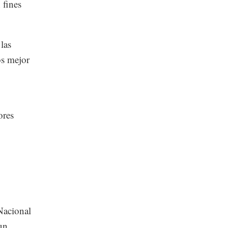
 fines
las
os mejor
ores
 Nacional
un