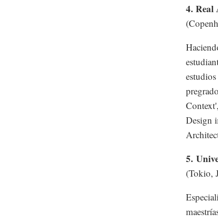
4. Real
(Copenh
Haciendo
estudian
estudios
pregrado
Context'
Design i
Architect
5.
Unive
(Tokio, 
Especial
maestría