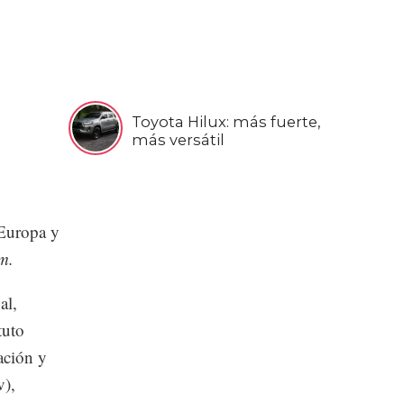
Toyota Hilux: más fuerte,
más versátil
 Europa y
om.
al,
tuto
ación y
v),