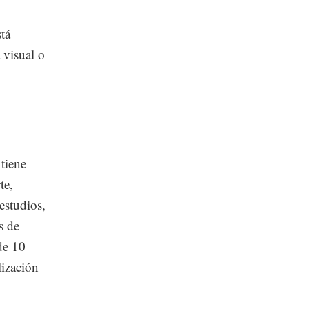
tá
 visual o
 tiene
te,
estudios,
s de
de 10
lización