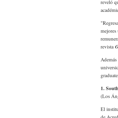
reveló q
académi
"Regresa
mejores 
remunera
O
revista
Además d
universid
graduate
1. South
(Los Áng
El insti
de Acred