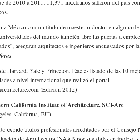
ue de 2010 a 2011, 11,371 mexicanos salieron del país con
cos.
r a México con un título de maestro o doctor en alguna de 
universidades del mundo también abre las puertas a emple
dos", aseguran arquitectos e ingenieros encuestados por la
bras
.
e Harvard, Yale y Princeton. Este es listado de las 10 mej
ades a nivel internacional que realizó el portal
architecture.com (Edición 2012)
ern California Institute of Architecture, SCI-Arc
eles, California, EU)
tuto expide títulos profesionales acreditados por el Consejo
itación de Arquitectura (NAAB por sus siglas en ingles), -