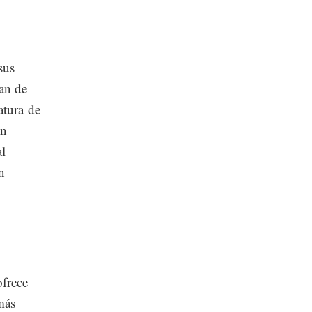
sus
lan de
atura de
an
al
n
ofrece
más