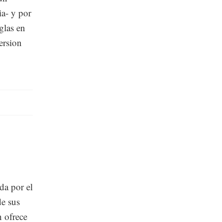
ia- y por
glas en
ersion
da por el
de sus
n ofrece