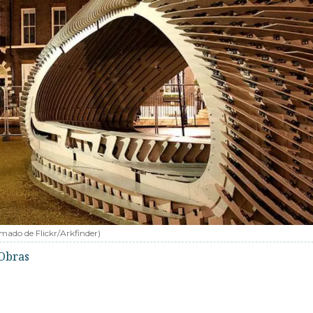
mado de Flickr/Arkfinder
)
Obras