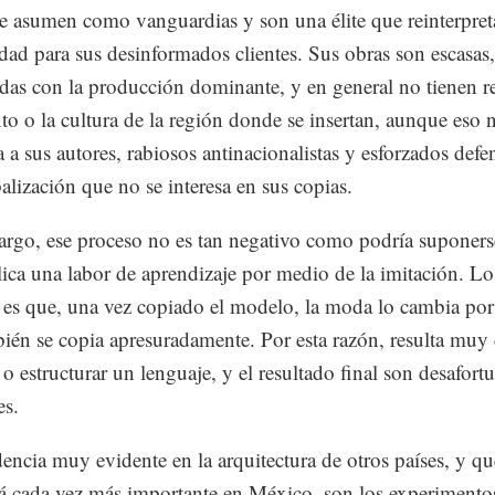
e asumen como vanguardias y son una élite que reinterpret
ad para sus desinformados clientes. Sus obras son escasas,
as con la producción dominante, y en general no tienen re
xto o la cultura de la región donde se insertan, aunque eso 
 a sus autores, rabiosos antinacionalistas y esforzados defe
alización que no se interesa en sus copias.
rgo, ese proceso no es tan negativo como podría suponers
ica una labor de aprendizaje por medio de la imitación. Lo
 es que, una vez copiado el modelo, la moda lo cambia por 
ién se copia apresuradamente. Por esta razón, resulta muy d
o estructurar un lenguaje, y el resultado final son desafort
es.
encia muy evidente en la arquitectura de otros países, y qu
á cada vez más importante en México, son los experimento