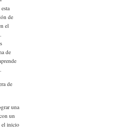
 esta
ión de
n el
.
s
ma de
omprende
.
era de
lograr una
 con un
el inicio