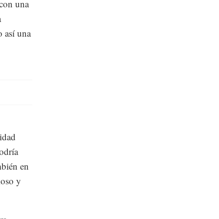
 con una
a
o así una
lidad
odría
mbién en
ioso y