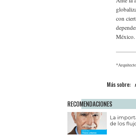
Ante la 
globaliz
con cier
depender
México.
_________
*Arquitecto
RECOMENDACIONES
La import
de los fluj