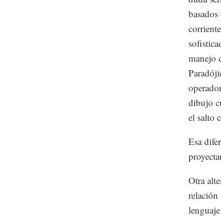
basados 
corrient
sofistic
manejo d
Paradóji
operador
dibujo c
el salto
Esa dife
proyectar
Otra alte
relación
lenguaje