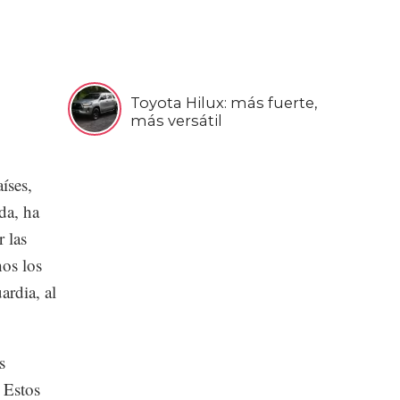
Toyota Hilux: más fuerte,
más versátil
íses,
da, ha
 las
hos los
rdia, al
s
 Estos