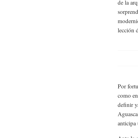
de la ar
sorprend
modernid
lección 
Por fort
como en 
definir 
Aguascal
anticip