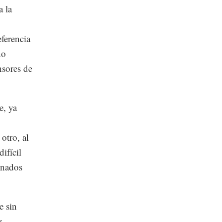
a la
ferencia
no
nsores de
e, ya
otro, al
ifícil
unados
e sin
s