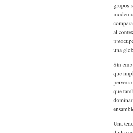
grupos s
modernid
comparad
al conte
preocupa
una glob
Sin emba
que impl
perverso
que tamb
dominar 
ensambl
Una tend
duda ser