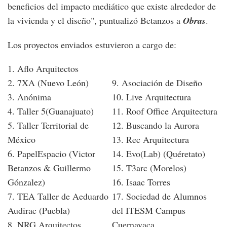
beneficios del impacto mediático que existe alrededor de
la vivienda y el diseño", puntualizó Betanzos a
Obras
.
Los proyectos enviados estuvieron a cargo de:
1. Aflo Arquitectos
2. 7XA (Nuevo León)
9. Asociación de Diseño
3. Anónima
10. Live Arquitectura
4. Taller 5(Guanajuato)
11. Roof Office Arquitectura
5. Taller Territorial de
12. Buscando la Aurora
México
13. Rec Arquitectura
6. PapelEspacio (Victor
14. Evo(Lab) (Quéretato)
Betanzos & Guillermo
15. T3arc (Morelos)
Gónzalez)
16. Isaac Torres
7. TEA Taller de Aeduardo
17. Sociedad de Alumnos
Audirac (Puebla)
del ITESM Campus
8. NRG Arquitectos
Cuernavaca