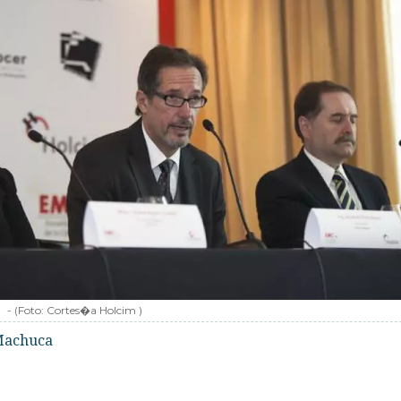
-
(Foto:
Cortes�a Holcim
)
Machuca