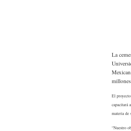
La cemen
Univers
Mexicana
millones
El proyecto
capacitará 
materia de 
“Nuestro ob