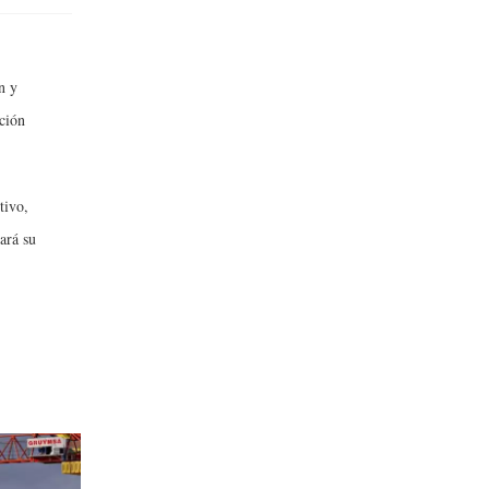
n y
ción
tivo,
ará su