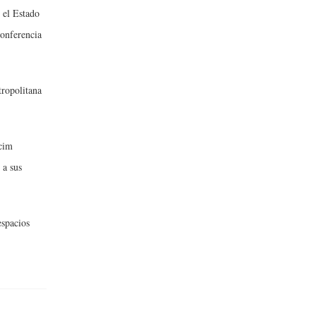
 el Estado
conferencia
tropolitana
lcim
 a sus
espacios