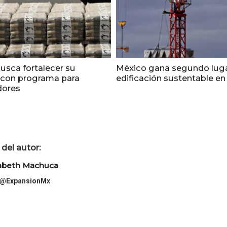
usca fortalecer su
México gana segundo luga
 con programa para
edificación sustentable en
dores
del autor:
zabeth Machuca
@ExpansionMx