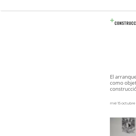
CONSTRUCC
El arranqu
como objeti
construcció
mié 15 octubre