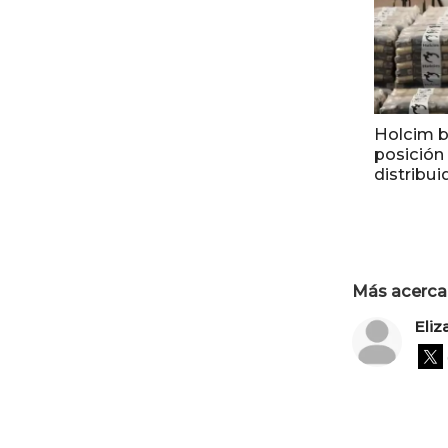
Holcim b
posición
distribui
Más acerca 
Eli