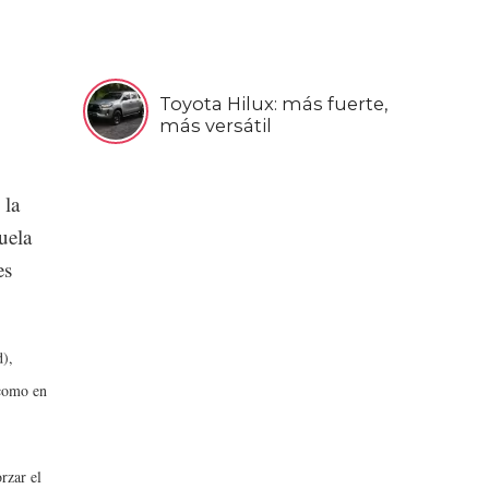
Toyota Hilux: más fuerte,
más versátil
 la
uela
es
d),
 como en
rzar el