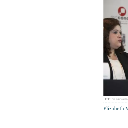
Holcim escuela
Elizabeth 