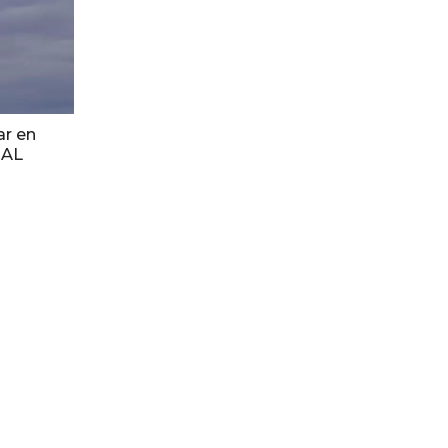
r en
 AL