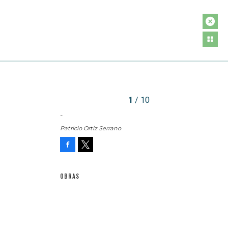
1
/ 10
-
Patricio Ortiz Serrano
Facebook
Tweet
OBRAS