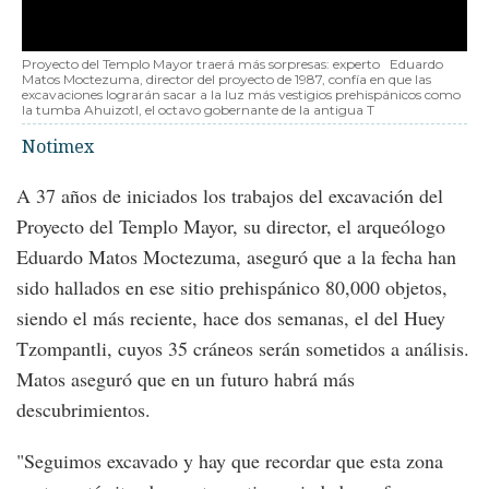
Proyecto del Templo Mayor traerá más sorpresas: experto
Eduardo
Matos Moctezuma, director del proyecto de 1987, confía en que las
excavaciones lograrán sacar a la luz más vestigios prehispánicos como
la tumba Ahuizotl, el octavo gobernante de la antigua T
Notimex
A 37 años de iniciados los trabajos del excavación del
Proyecto del Templo Mayor, su director, el arqueólogo
Eduardo Matos Moctezuma, aseguró que a la fecha han
sido hallados en ese sitio prehispánico 80,000 objetos,
siendo el más reciente, hace dos semanas, el del Huey
Tzompantli, cuyos 35 cráneos serán sometidos a análisis.
Matos aseguró que en un futuro habrá más
descubrimientos.
"Seguimos excavado y hay que recordar que esta zona