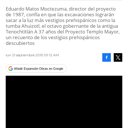
Eduardo Matos Moctezuma, director del proyecto
de 1987, confía en que las excavaciones lograrán
sacar a la luz más vestigios prehispánicos como la
tumba Ahuizotl, el octavo gobernante de la antigua
Tenochtitlán A 37 años del Proyecto Templo Mayor,
un recuento de los vestigios prehispánicos
descubiertos
lun 21 septiembre 2015 09:12 AM
Facebook
Tweet
Añadir Expansión Obras en Google