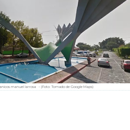
banicos manuel larrosa
-
(Foto:
Tomado de Google Maps
)