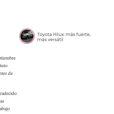
Toyota Hilux: más fuerte,
más versátil
ptiembre
tuto
ntes de
gradecido
das
abajo