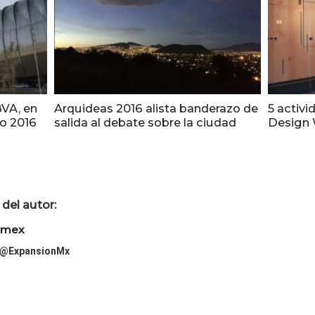
BVA, en
Arquideas 2016 alista banderazo de
5 activi
ño 2016
salida al debate sobre la ciudad
Design 
del autor:
imex
@ExpansionMx