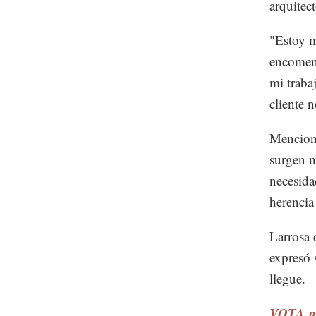
arquitec
"Estoy m
encomend
mi trabaj
cliente 
Mencionó
surgen n
necesida
herencia
Larrosa 
expresó 
llegue.
VOTA po