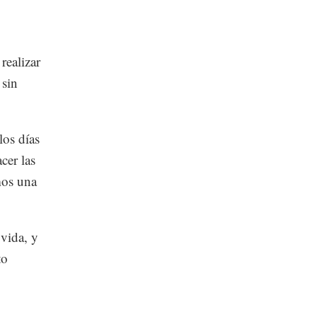
realizar
 sin
los días
cer las
mos una
 vida, y
to