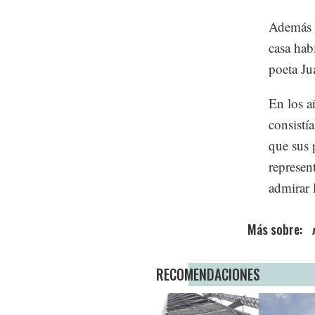
Además d
casa hab
poeta Ju
En los a
consistí
que sus 
represen
admirar l
RECOMENDACIONES