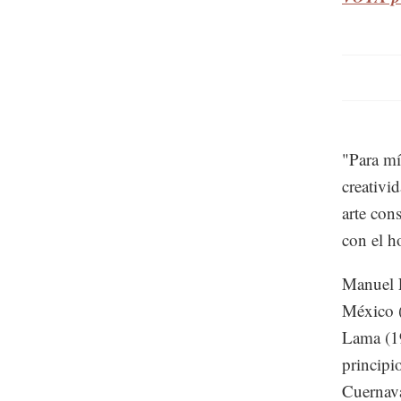
"Para mí 
creativi
arte con
con el h
Manuel L
México (
Lama (19
principi
Cuernav