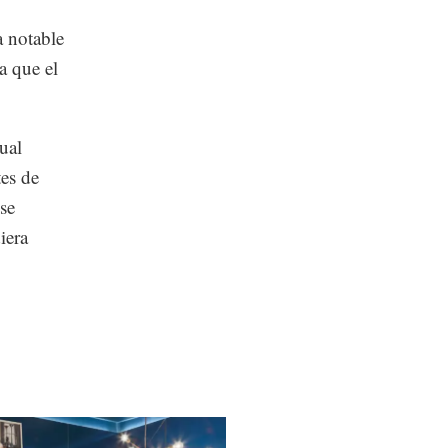
a notable
a que el
ual
tes de
 se
iera