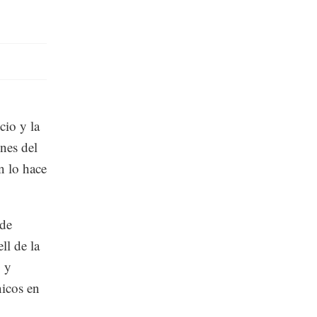
cio y la
ones del
n lo hace
 de
l de la
0 y
nicos en