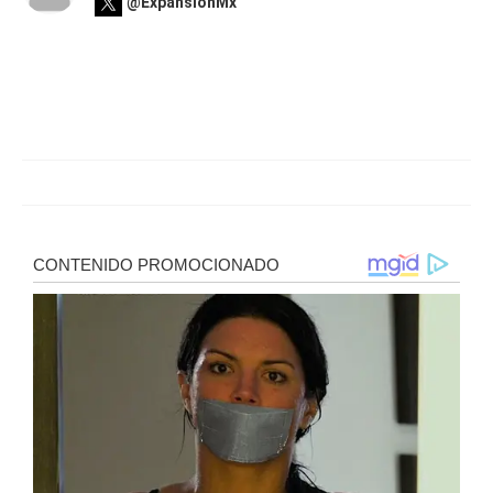
@ExpansionMx