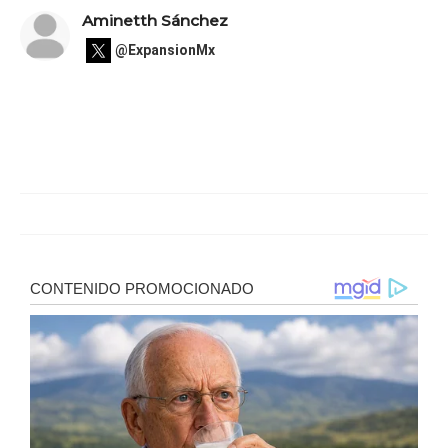
Aminetth Sánchez
@ExpansionMx