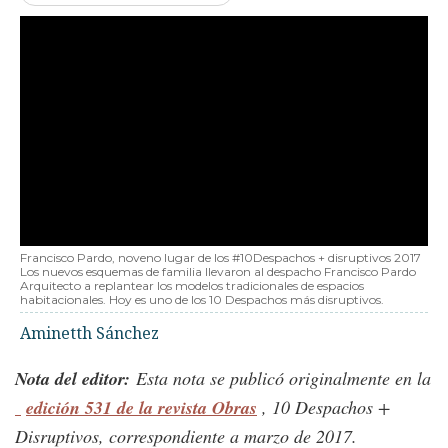
Francisco Pardo, noveno lugar de los #10Despachos + disruptivos 2017
Los nuevos esquemas de familia llevaron al despacho Francisco Pardo
Arquitecto a replantear los modelos tradicionales de espacios
habitacionales. Hoy es uno de los 10 Despachos más disruptivos.
Aminetth Sánchez
Nota del editor:
Esta nota se publicó originalmente en la
edición 531 de la revista Obras
, 10 Despachos +
Disruptivos, correspondiente a marzo de 2017.