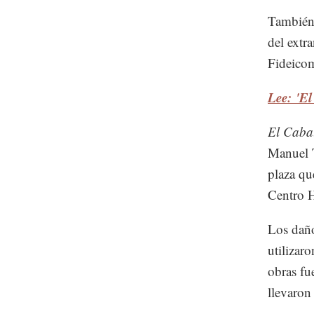
También,
del extra
Fideicom
Lee: 'El
El Cabal
Manuel T
plaza qu
Centro H
Los daño
utilizar
obras fu
llevaron