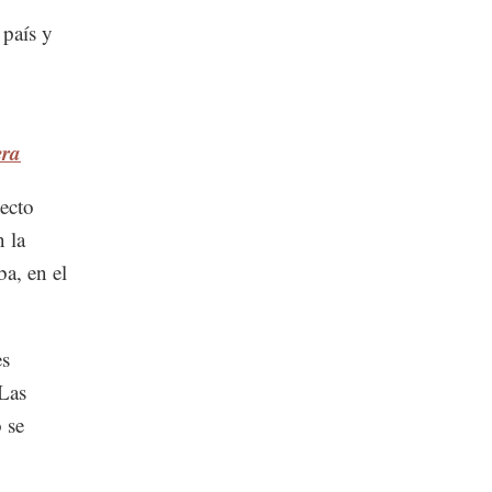
 país y
era
tecto
 la
a, en el
es
 Las
 se