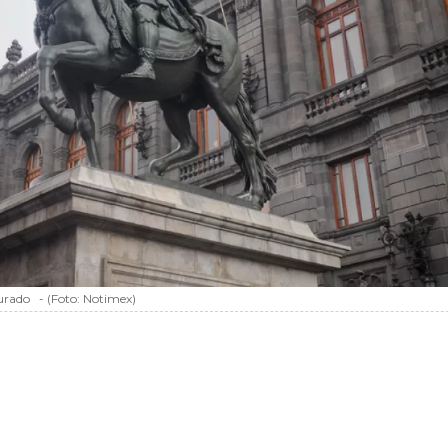
aurado
-
(Foto:
Notimex
)