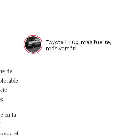
Toyota Hilux: más fuerte,
más versátil
tre de
plorable
ecto
les.
e en la
l
 como el