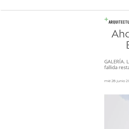
ARQUITECT
Aho
GALERÍA. L
fallida res
mié 28 junio 2