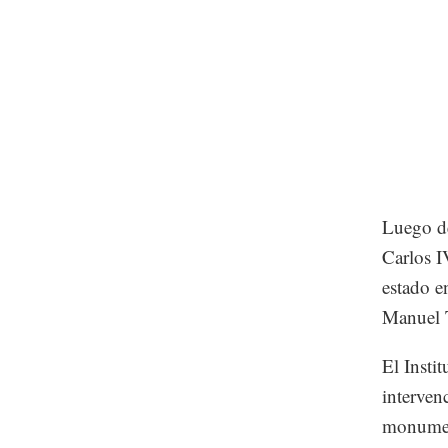
Luego de
Carlos 
estado e
Manuel T
El Insti
interven
monument