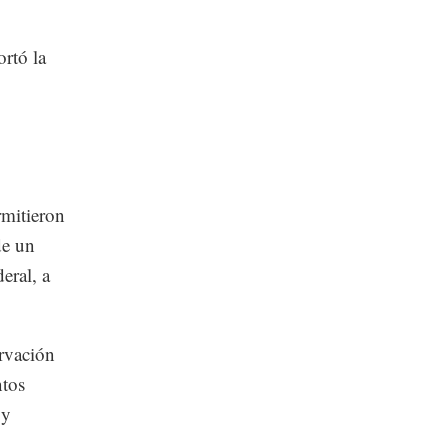
ortó la
rmitieron
de un
eral, a
ervación
ntos
 y