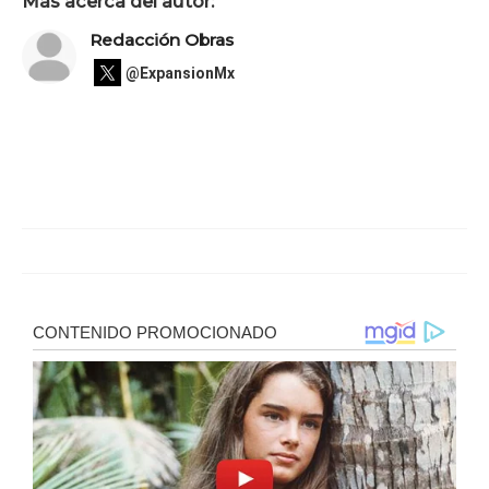
Más acerca del autor:
Redacción Obras
@ExpansionMx