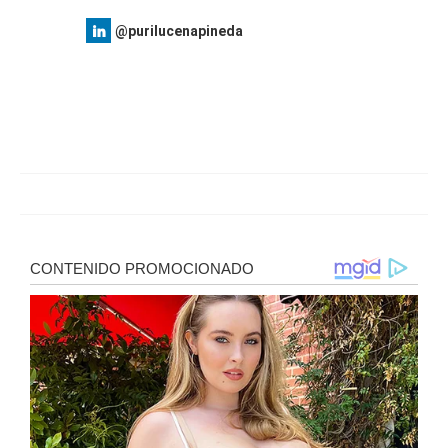
@purilucenapineda