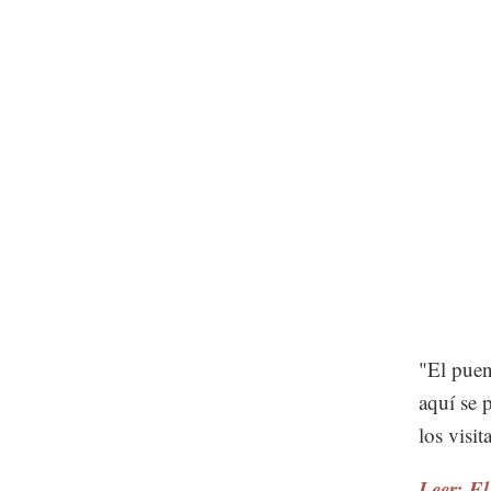
"El puen
aquí se 
los visit
Leer: El