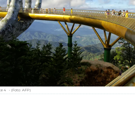
te 4
-
(Foto:
AFP
)