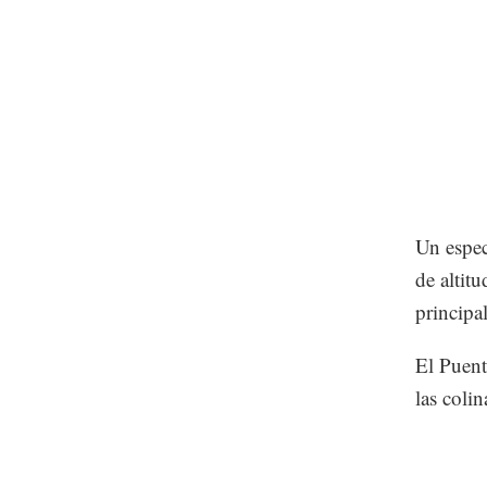
Un espec
de altit
principa
El Puent
las coli