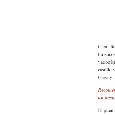
Cien año
turístic
varios k
castillo
Gaga y d
Recomen
un basu
El puent