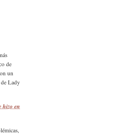
 más
ico de
con un
s de Lady
 hizo en
olémicas,