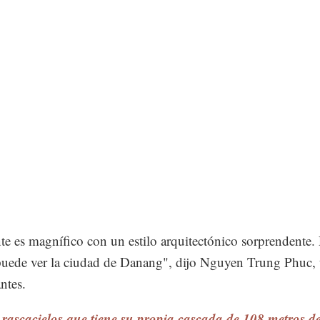
te es magnífico con un estilo arquitectónico sorprendente.
puede ver la ciudad de Danang", dijo Nguyen Trung Phuc,
antes.
 rascacielos que tiene su propia cascada de 108 metros de