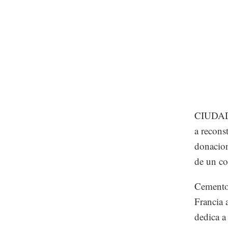
CIUDAD 
a recons
donacion
de un c
Cementos
Francia 
dedica a