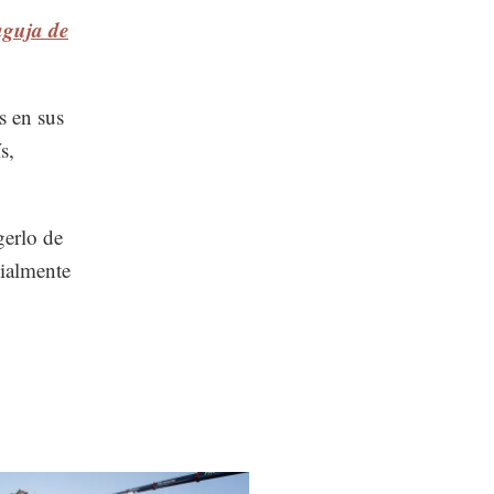
aguja de
s en sus
s,
gerlo de
cialmente