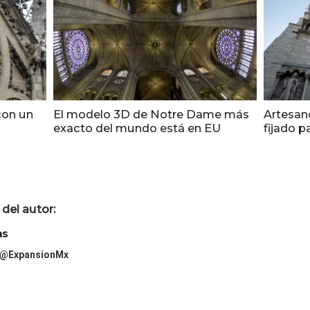
con un
El modelo 3D de Notre Dame más
Artesan
exacto del mundo está en EU
fijado 
del autor:
as
@ExpansionMx