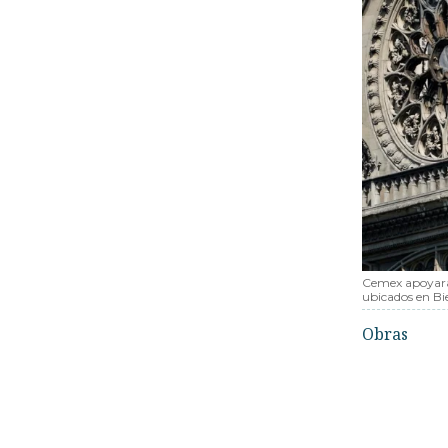
Cemex apoyará c
ubicados en Bie
Obras