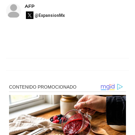
AFP
@ExpansionMx