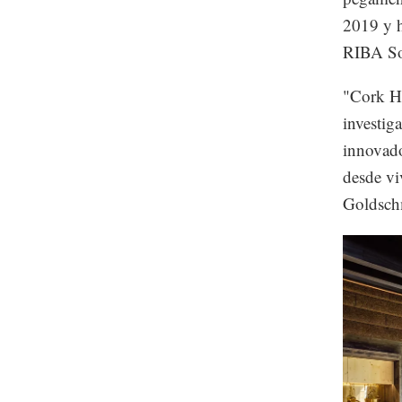
2019 y 
RIBA So
"Cork Ho
investig
innovado
desde vi
Goldsch