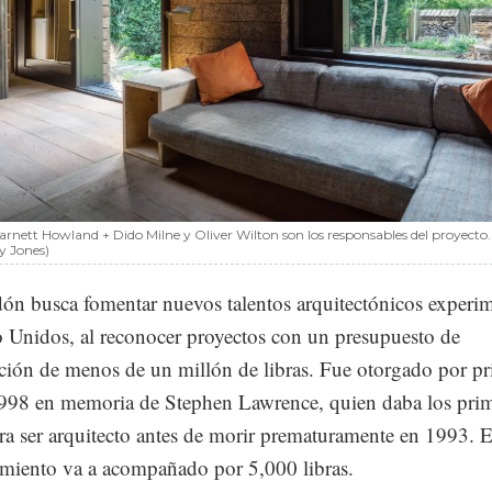
nett Howland + Dido Milne y Oliver Wilton son los responsables del proyecto.
y Jones)
dón busca fomentar nuevos talentos arquitectónicos experim
 Unidos, al reconocer proyectos con un presupuesto de
ción de menos de un millón de libras. Fue otorgado por p
998 en memoria de Stephen Lawrence, quien daba los pri
ra ser arquitecto antes de morir prematuramente en 1993. E
miento va a acompañado por 5,000 libras.