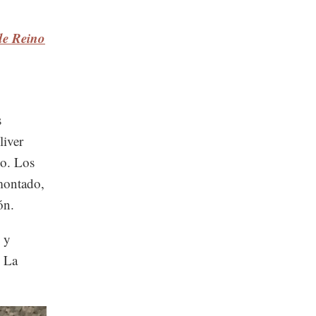
 de Reino
s
liver
ho. Los
montado,
ón.
 y
. La