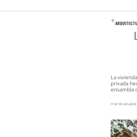
ARQUITECT
La viviend
privada hec
ensambla d
mié 16 octubre