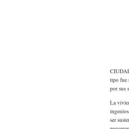
CIUDAD 
tipo fue
por sus 
La vivie
ingenios
ser sust
pegament