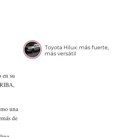
Toyota Hilux: más fuerte,
más versátil
 en su
 (RIBA,
como una
demás de
ling