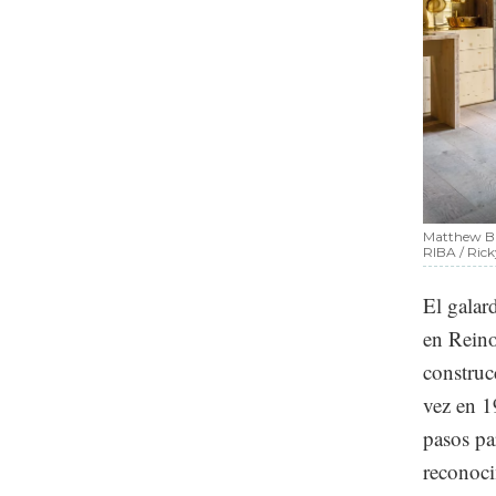
Matthew Bar
RIBA / Rick
El galar
en Reino
construc
vez en 1
pasos pa
reconoci