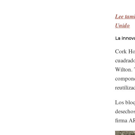
Lee tamb
Unido
La innov
Cork Hou
cuadrado
Wilton. 
componen
reutiliz
Los bloq
desechos
firma AR