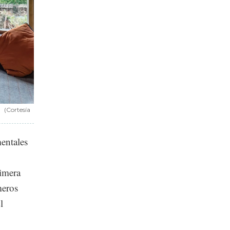
(Cortesía
entales
rimera
meros
l