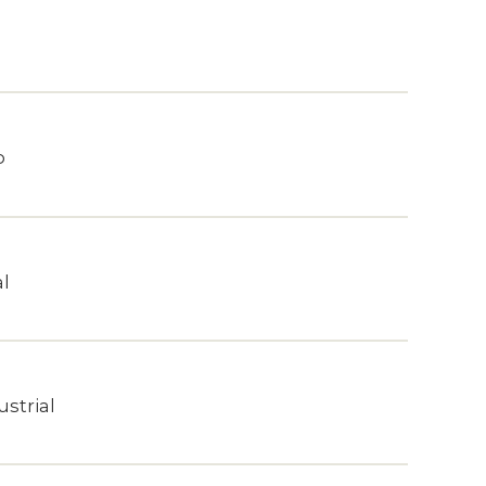
o
al
strial