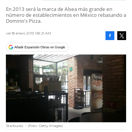
En 2013 será la marca de Alsea más grande en
número de establecimientos en México rebasando a
Domino's Pizza.
vie 18 enero 2013 08:21 AM
Facebook
Tweet
Añadir Expansión Obras en Google
Starbucks
-
(Foto:
Getty Images
)