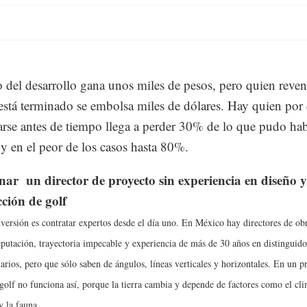
 del desarrollo gana unos miles de pesos, pero quien reve
está terminado se embolsa miles de dólares. Hay quien por
zarse antes de tiempo llega a perder 30% de lo que pudo ha
y en el peor de los casos hasta 80%.
nar un director de proyecto sin experiencia en dise
ñ
o y
ci
ó
n de golf
versión es contratar expertos desde el día uno. En México hay directores de ob
eputación, trayectoria impecable y experiencia de más de 30 años en distinguido
arios, pero que sólo saben de ángulos, líneas verticales y horizontales. En un p
golf no funciona así, porque la tierra cambia y depende de factores como el cli
y la fauna.