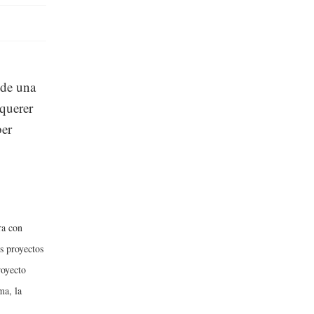
nde una
 querer
ber
ra con
s proyectos
royecto
ma, la