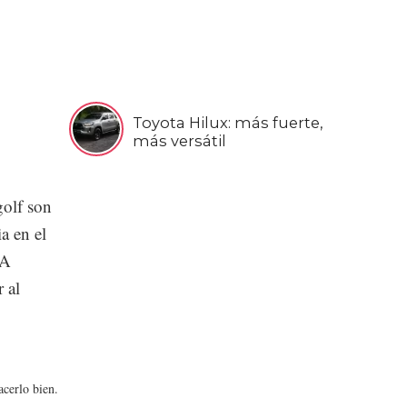
Toyota Hilux: más fuerte,
más versátil
golf son
a en el
 A
 al
cerlo bien.