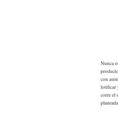
Nunca es
producto
con asis
lotifica
corre el
planead