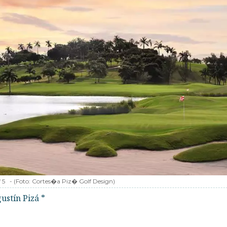
 5
-
(Foto:
Cortes�a Piz� Golf Design
)
ustín Pizá *