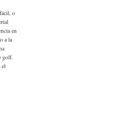
ácil, o
rial
encia en
o a la
na
 golf.
 el