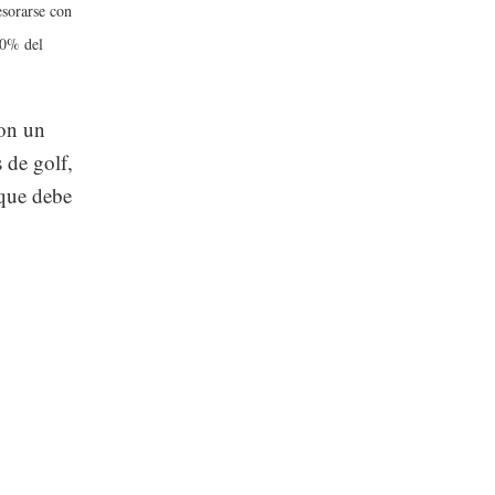
esorarse con
 30% del
ron un
 de golf,
 que debe