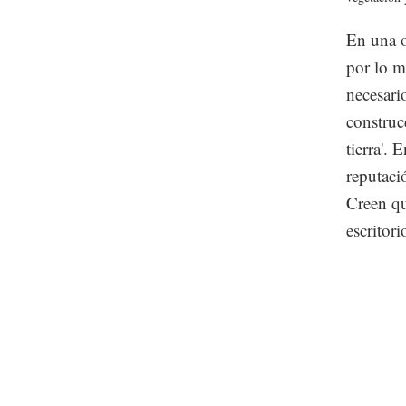
En una o
por lo m
necesari
construc
tierra'.
reputaci
Creen qu
escritori