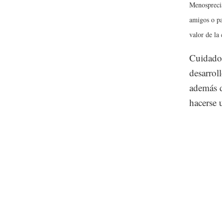
Menosprecia
amigos o pa
valor de la
Cuidado,
desarrol
además d
hacerse 