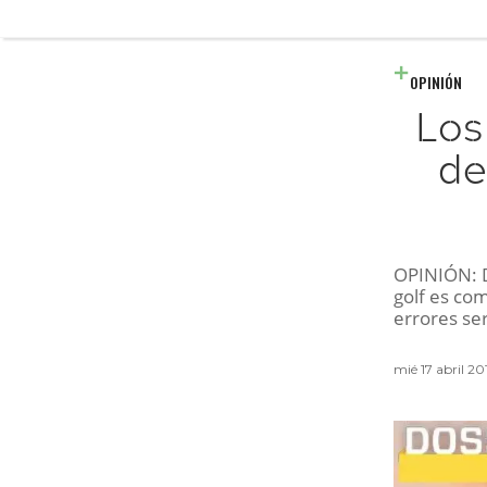
OPINIÓN
Los
de
OPINIÓN: D
golf es co
errores ser
mié 17 abril 2