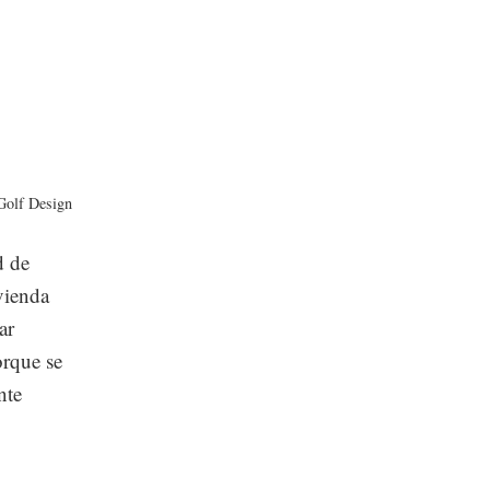
Golf Design
d de
ivienda
ar
orque se
nte