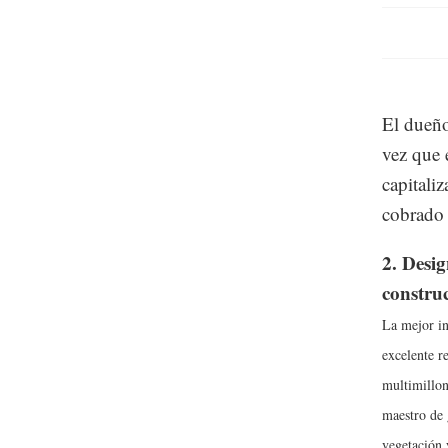
El dueño
vez que 
capitali
cobrado 
2. Desig
construc
La mejor in
excelente r
multimillon
maestro de 
vegetación 